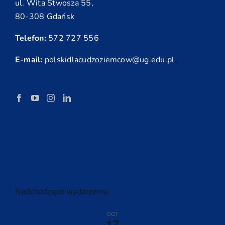
ul. Wita Stwosza 55,
80-308 Gdańsk
Telefon:
572 727 556
E-mail:
polskidlacudzoziemcow@ug.edu.pl
Nadchodzące wydarzenia
OCT
17