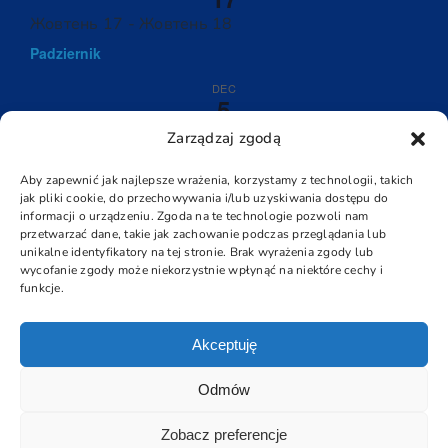
Жовтень 17
-
Жовтень 18
Padziernik
DEC
5
Грудень 5
-
Грудень 6
Zarządzaj zgodą
Grudzień
Aby zapewnić jak najlepsze wrażenia, korzystamy z technologii, takich
jak pliki cookie, do przechowywania i/lub uzyskiwania dostępu do
Перегляд Календаря
informacji o urządzeniu. Zgoda na te technologie pozwoli nam
przetwarzać dane, takie jak zachowanie podczas przeglądania lub
unikalne identyfikatory na tej stronie. Brak wyrażenia zgody lub
wycofanie zgody może niekorzystnie wpłynąć na niektóre cechy i
funkcje.
Akceptuję
Copyright 2021 | by
Akademickie Centrum Języka Polskiego i
Kultury Polskiej dla Cudzoziemców Uniwersytetu Gdańskiego
|
Odmów
All Rights Reserved | Powered by CI UG
Zobacz preferencje
Facebook