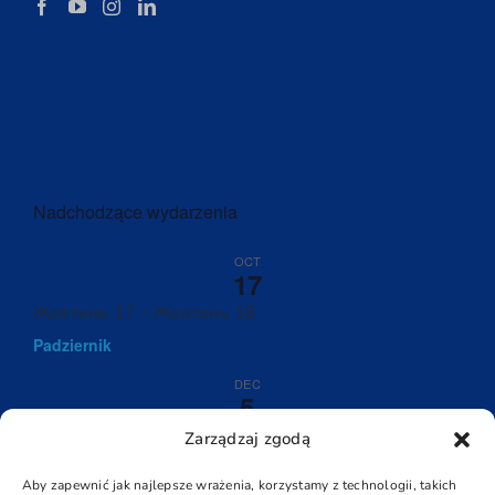
Nadchodzące wydarzenia
OCT
17
Жовтень 17
-
Жовтень 18
Padziernik
DEC
5
Грудень 5
-
Грудень 6
Zarządzaj zgodą
Grudzień
Aby zapewnić jak najlepsze wrażenia, korzystamy z technologii, takich