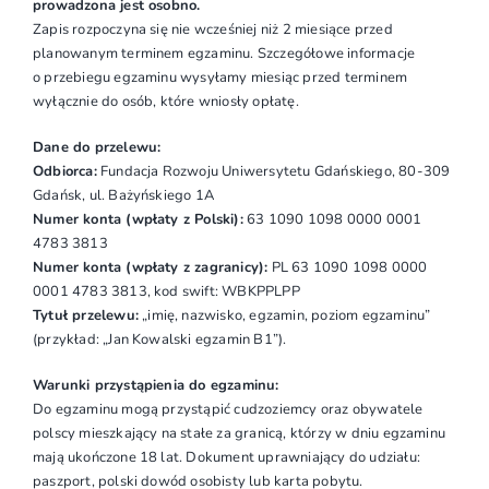
prowadzona jest osobno.
Zapis rozpoczyna się nie wcześniej niż 2 miesiące przed
planowanym terminem egzaminu. Szczegółowe informacje
o przebiegu egzaminu wysyłamy miesiąc przed terminem
wyłącznie do osób, które wniosły opłatę.
Dane do przelewu:
Odbiorca:
Fundacja Rozwoju Uniwersytetu Gdańskiego, 80-309
Gdańsk, ul. Bażyńskiego 1A
Numer konta (wpłaty z Polski):
63 1090 1098 0000 0001
4783 3813
Numer konta (wpłaty z zagranicy):
PL 63 1090 1098 0000
0001 4783 3813, kod swift: WBKPPLPP
Tytuł przelewu:
„imię, nazwisko, egzamin, poziom egzaminu”
(przykład: „Jan Kowalski egzamin B1”).
Warunki przystąpienia do egzaminu:
Do egzaminu mogą przystąpić cudzoziemcy oraz obywatele
polscy mieszkający na stałe za granicą, którzy w dniu egzaminu
mają ukończone 18 lat. Dokument uprawniający do udziału:
paszport, polski dowód osobisty lub karta pobytu.