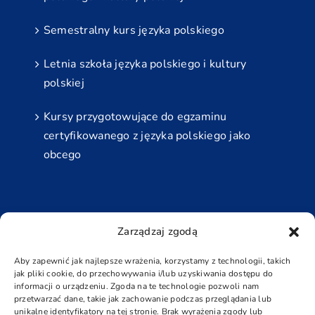
Semestralny kurs języka polskiego
Letnia szkoła języka polskiego i kultury
polskiej
Kursy przygotowujące do egzaminu
certyfikowanego z języka polskiego jako
obcego
Najbliższe Egzaminy
Zarządzaj zgodą
Grudzień
Aby zapewnić jak najlepsze wrażenia, korzystamy z technologii, takich
jak pliki cookie, do przechowywania i/lub uzyskiwania dostępu do
5 grudnia - 6 grudnia
informacji o urządzeniu. Zgoda na te technologie pozwoli nam
przetwarzać dane, takie jak zachowanie podczas przeglądania lub
Padziernik
unikalne identyfikatory na tej stronie. Brak wyrażenia zgody lub