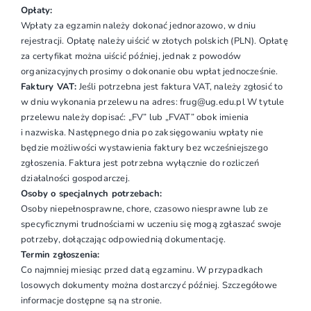
Opłaty:
Wpłaty za egzamin należy dokonać jednorazowo, w dniu
rejestracji. Opłatę należy uiścić w złotych polskich (PLN). Opłatę
za certyfikat można uiścić później, jednak z powodów
organizacyjnych prosimy o dokonanie obu wpłat jednocześnie.
Faktury VAT:
Jeśli potrzebna jest faktura VAT, należy zgłosić to
w dniu wykonania przelewu na adres: frug@ug.edu.pl W tytule
przelewu należy dopisać: „FV” lub „FVAT” obok imienia
i nazwiska. Następnego dnia po zaksięgowaniu wpłaty nie
będzie możliwości wystawienia faktury bez wcześniejszego
zgłoszenia. Faktura jest potrzebna wyłącznie do rozliczeń
działalności gospodarczej.
Osoby o specjalnych potrzebach:
Osoby niepełnosprawne, chore, czasowo niesprawne lub ze
specyficznymi trudnościami w uczeniu się mogą zgłaszać swoje
potrzeby, dołączając odpowiednią dokumentację.
Termin zgłoszenia:
Co najmniej miesiąc przed datą egzaminu. W przypadkach
losowych dokumenty można dostarczyć później. Szczegółowe
informacje dostępne są na stronie.