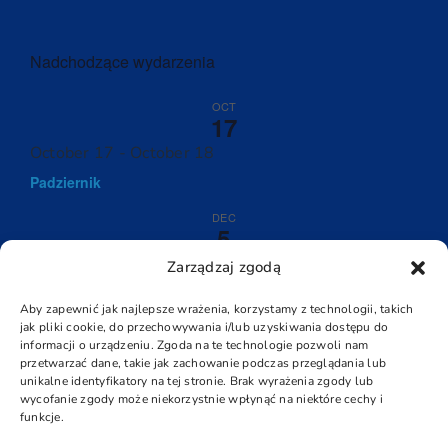
Nadchodzące wydarzenia
OCT
17
October 17
-
October 18
Padziernik
DEC
5
December 5
-
December 6
Zarządzaj zgodą
Grudzień
Aby zapewnić jak najlepsze wrażenia, korzystamy z technologii, takich
jak pliki cookie, do przechowywania i/lub uzyskiwania dostępu do
View Calendar
informacji o urządzeniu. Zgoda na te technologie pozwoli nam
przetwarzać dane, takie jak zachowanie podczas przeglądania lub
unikalne identyfikatory na tej stronie. Brak wyrażenia zgody lub
wycofanie zgody może niekorzystnie wpłynąć na niektóre cechy i
funkcje.