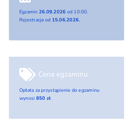
Egzamin
26.09.2026
od 10:00.
Rejestracja od
15.06.2026.
Cena egzaminu
Opłata za przystąpienie do egzaminu
wynosi
850 zł
.