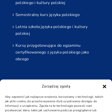
polskiego i kultury polskiej
Semestralny kurs języka polskiego
Letnia szkoła języka polskiego i kultury
polskiej
Kursy przygotowujące do egzaminu
certyfikowanego z języka polskiego jako
obcego
Najbliższe Egzaminy
Zarządzaj zgodą
Grudzień
Aby zapewnić jak najlepsze wrażenia, korzystamy z technologii, takich
jak pliki cookie, do przechowywania i/lub uzyskiwania dostępu do
5 grudnia - 6 grudnia
informacji o urządzeniu. Zgoda na te technologie pozwoli nam
przetwarzać dane, takie jak zachowanie podczas przeglądania lub