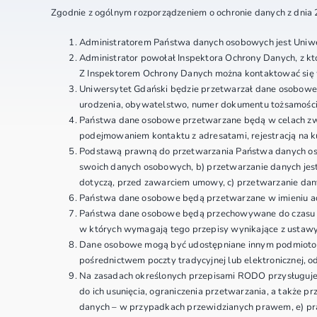
Zgodnie z ogólnym rozporządzeniem o ochronie danych z dnia 
Administratorem Państwa danych osobowych jest Uniwer
Administrator powołał Inspektora Ochrony Danych, z k
Z Inspektorem Ochrony Danych można kontaktować się 
Uniwersytet Gdański będzie przetwarzał dane osobowe p
urodzenia, obywatelstwo, numer dokumentu tożsamości, 
Państwa dane osobowe przetwarzane będą w celach zwią
podejmowaniem kontaktu z adresatami, rejestracją na 
Podstawą prawną do przetwarzania Państwa danych osobo
swoich danych osobowych, b) przetwarzanie danych jest 
dotyczą, przed zawarciem umowy, c) przetwarzanie dany
Państwa dane osobowe będą przetwarzane w imieniu ad
Państwa dane osobowe będą przechowywane do czasu wy
w których wymagają tego przepisy wynikające z ustawy
Dane osobowe mogą być udostępniane innym podmiotom,
pośrednictwem poczty tradycyjnej lub elektronicznej, o
Na zasadach określonych przepisami RODO przysługuje 
do ich usunięcia, ograniczenia przetwarzania, a także 
danych – w przypadkach przewidzianych prawem, e) pra