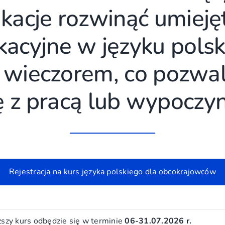
acje rozwinąć umieję
acyjne w języku polsk
 wieczorem, co pozwal
 z pracą lub wypoczy
Rejestracja na kurs języka polskiego dla obcokrajowców
iższy kurs odbędzie się w terminie
06-31.07.2026 r.