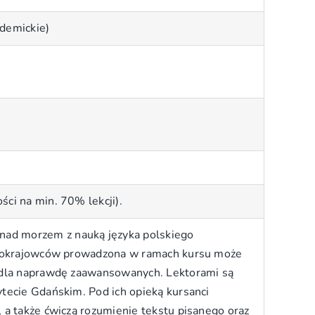
ademickie)
ści na min. 70% lekcji).
nad morzem z nauką języka polskiego
 obcokrajowców prowadzona w ramach kursu może
sy dla naprawdę zaawansowanych. Lektorami są
ytecie Gdańskim. Pod ich opieką kursanci
, a także ćwiczą rozumienie tekstu pisanego oraz