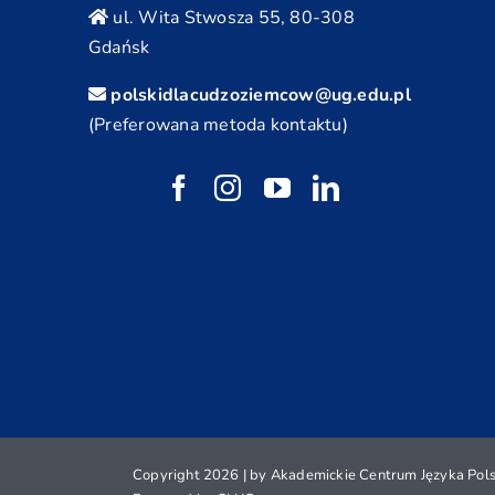
ul. Wita Stwosza 55, 80-308
Gdańsk
polskidlacudzoziemcow@ug.edu.pl
(Preferowana metoda kontaktu)
Copyright 2026 | by Akademickie Centrum Języka Polsk