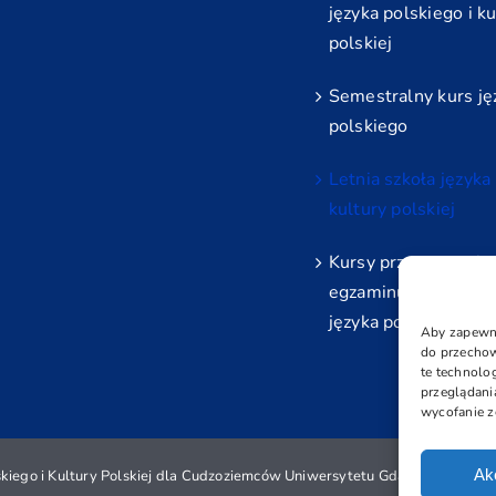
języka polskiego i ku
polskiej
Semestralny kurs ję
polskiego
Letnia szkoła języka
kultury polskiej
Kursy przygotowują
egzaminu certyfiko
języka polskiego ja
Aby zapewnić
do przechow
te technolo
przeglądania
wycofanie z
Ak
iego i Kultury Polskiej dla Cudzoziemców Uniwersytetu Gdańskiego | All 