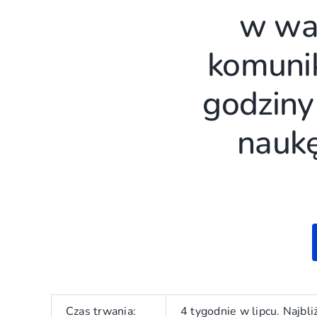
w wak
komunik
godziny
naukę
Czas trwania:
4 tygodnie w lipcu. Najbl