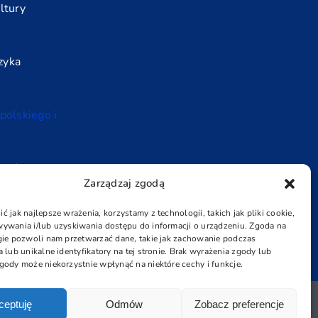
ltury
zyka
 polskiego i
ce do
Zarządzaj zgodą
wanego z
ko obcego
 jak najlepsze wrażenia, korzystamy z technologii, takich jak pliki cookie,
ywania i/lub uzyskiwania dostępu do informacji o urządzeniu. Zgoda na
gie pozwoli nam przetwarzać dane, takie jak zachowanie podczas
 lub unikalne identyfikatory na tej stronie. Brak wyrażenia zgody lub
gody może niekorzystnie wpłynąć na niektóre cechy i funkcje.
ceptuję
Odmów
Zobacz preferencje
Rights Reserved |