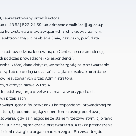
8, reprezentowany przez Rektora.
ub (+48 58) 523 24 59 lub adresem email: iod@ug.edu.pl.
 korzystania z praw związanych z ich przetwarzaniem.
ektroniczną lub osobiście (imię, nazwisko, płeć, data
niem odpowiedzi na kierowaną do Centrum korespondencję,
ch podczas prowadzonej korespondencji).
soba, której dane dotyczą wyraziła zgodę na przetwarzanie
zą, lub do podjęcia działań na żądanie osoby, której dane
sów realizowanych przez Administratora.
h, o których mowa w ust. 4.
h podstawę tego przetwarzania – a w przypadkach,
ch przepisach.
obowiązującego. W przypadku korespondencji prowadzonej za
atora, tj. podmiot będący operatorem usługi pocztowej.
stowania, gdy są niezgodne ze stanem rzeczywistym, c) prawo
h usunięcia, ograniczenia przetwarzania, a także przenoszenia
esienia skargi do organu nadzorczego – Prezesa Urzędu