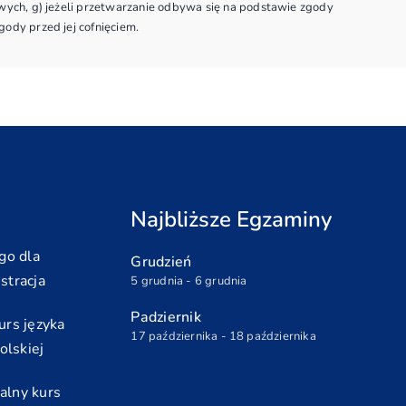
ych, g) jeżeli przetwarzanie odbywa się na podstawie zgody
dy przed jej cofnięciem.
Najbliższe Egzaminy
go dla
Grudzień
stracja
5 grudnia - 6 grudnia
Padziernik
urs języka
17 października - 18 października
olskiej
alny kurs