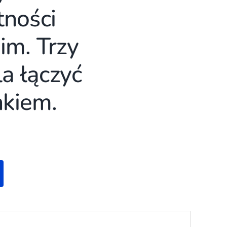
tności
im. Trzy
a łączyć
nkiem.