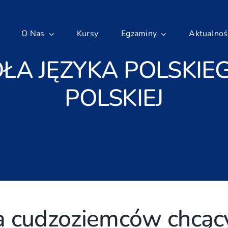
O Nas
Kursy
Egzaminy
Aktualnoś
ŁA JĘZYKA POLSKIE
POLSKIEJ
a cudzoziemców chcąc