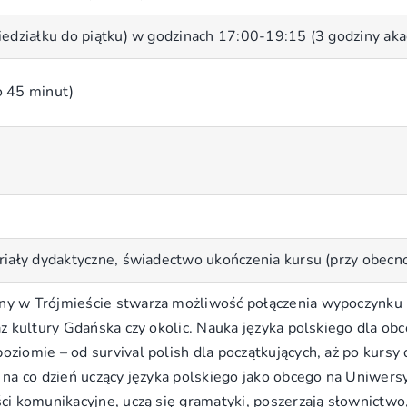
iedziałku do piątku) w godzinach 17:00-19:15 (3 godziny ak
o 45 minut)
riały dydaktyczne, świadectwo ukończenia kursu (przy obecno
y w Trójmieście stwarza możliwość połączenia wypoczynku 
raz kultury Gdańska czy okolic. Nauka języka polskiego dla
oziomie – od survival polish dla początkujących, aż po kur
 na co dzień uczący języka polskiego jako obcego na Uniwers
ci komunikacyjne, uczą się gramatyki, poszerzają słownictwo