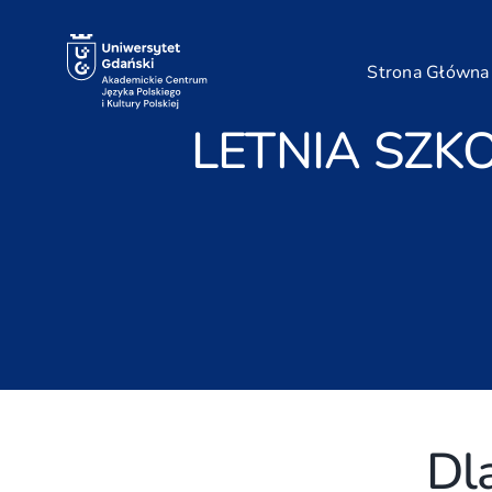
Przejdź
do
zawartości
Strona Główna
LETNIA SZKO
Dl