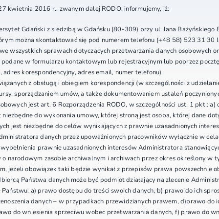
27 kwietnia 2016 r., zwanym dalej RODO, informujemy, iż:
sytet Gdański z siedzibą w Gdańsku (80-309) przy ul. Jana Bażyńskiego 
tórym można skontaktować się pod numerem telefonu (+48 58) 523 31 30 l
we wszystkich sprawach dotyczących przetwarzania danych osobowych oraz
odane w formularzu kontaktowym lub rejestracyjnym lub poprzez pocztę el
adres korespondencyjny, adres email, numer telefonu).
zanych z obsługą i obiegiem korespondencji (w szczególności z udziela
kursy, sporządzaniem umów, a także dokumentowaniem ustaleń poczyniony
wych jest art. 6 Rozporządzenia RODO, w szczególności ust. 1 pkt.: a) o
niezbędne do wykonania umowy, której stroną jest osoba, której dane dotyc
ch jest niezbędne do celów wynikających z prawnie uzasadnionych intere
ministratora danych przez upoważnionych pracowników wyłącznie w celac
pełnienia prawnie uzasadnionych interesów Administratora stanowiącyc
 o narodowym zasobie archiwalnym i archiwach przez okres określony w ty
 jeżeli obowiązek taki będzie wynikał z przepisów prawa powszechnie 
dbiorcą Państwa danych może być podmiot działający na zlecenie Administr
Państwu: a) prawo dostępu do treści swoich danych, b) prawo do ich spro
przenoszenia danych – w przypadkach przewidzianych prawem, d)prawo do ic
wo do wniesienia sprzeciwu wobec przetwarzania danych, f) prawo do wni