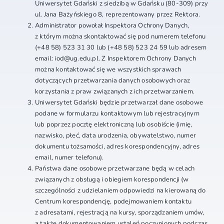
Uniwersytet Gdański z siedzibą w Gdańsku (80-309) przy
ul. Jana Bażyńskiego 8, reprezentowany przez Rektora.
Administrator powołał Inspektora Ochrony Danych,
z którym można skontaktować się pod numerem telefonu
(+48 58) 523 31 30 lub (+48 58) 523 24 59 lub adresem
email: iod@ug.edu.pl. Z Inspektorem Ochrony Danych
można kontaktować się we wszystkich sprawach
dotyczących przetwarzania danych osobowych oraz
korzystania z praw związanych z ich przetwarzaniem.
Uniwersytet Gdański będzie przetwarzał dane osobowe
podane w formularzu kontaktowym lub rejestracyjnym
lub poprzez pocztę elektroniczną lub osobiście (imię,
nazwisko, płeć, data urodzenia, obywatelstwo, numer
dokumentu tożsamości, adres korespondencyjny, adres
email, numer telefonu).
Państwa dane osobowe przetwarzane będą w celach
związanych z obsługą i obiegiem korespondencji (w
szczególności z udzielaniem odpowiedzi na kierowaną do
Centrum korespondencję, podejmowaniem kontaktu
z adresatami, rejestracją na kursy, sporządzaniem umów,
a także dokumentowaniem ustaleń poczynionych podczas