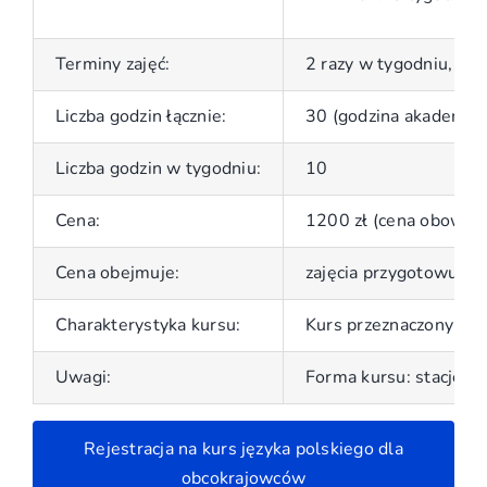
Terminy zajęć:
2 razy w tygodniu, w s
Liczba godzin łącznie:
30 (godzina akademick
Liczba godzin w tygodniu:
10
Cena:
1200 zł (cena obowiąz
Cena obejmuje:
zajęcia przygotowując
Charakterystyka kursu:
Kurs przeznaczony jes
Uwagi:
Forma kursu: stacjonar
Rejestracja na kurs języka polskiego dla
obcokrajowców