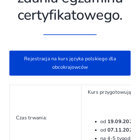
certyfikatowego.
Rejestracja na kurs języka polskiego dla
obcokrajowców
Kurs przygotowujący 
Czas trwania:
od
19.09.2026
d
od
07.11.2026
d
na 4-5 tygodni p