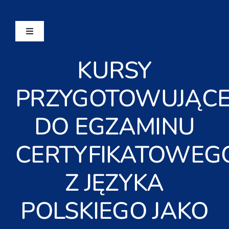
Przejdź
do
zawartości
Toggle
Navigation
Strona Główna
KURSY
PRZYGOTOWUJĄC
O Nas
DO EGZAMINU
Kursy
CERTYFIKATOWEG
Egzaminy
Z JĘZYKA
Aktualności
POLSKIEGO JAKO
Kontakt