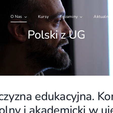
O Nas
Kursy
Egzaminy
Aktualnoś
Polski z UG
czyzna edukacyjna. Ko
olny i akademicki w uj