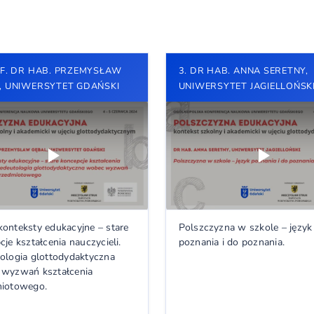
OF. DR HAB. PRZEMYSŁAW
3. DR HAB. ANNA SERETNY,
, UNIWERSYTET GDAŃSKI
UNIWERSYTET JAGIELLOŃSK
onteksty edukacyjne – stare
Polszczyzna w szkole – język
je kształcenia nauczycieli.
poznania i do poznania.
ologia glottodydaktyczna
wyzwań kształcenia
iotowego.