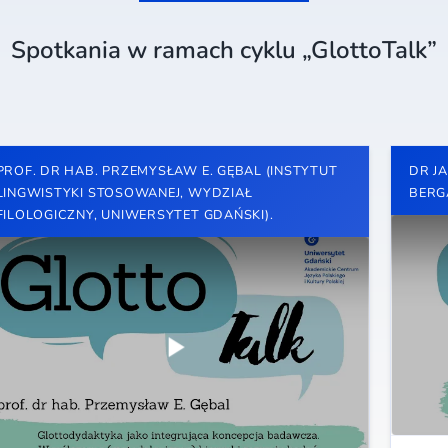
Spotkania w ramach cyklu „GlottoTalk”
PROF. DR HAB. PRZEMYSŁAW E. GĘBAL (INSTYTUT
DR J
LINGWISTYKI STOSOWANEJ, WYDZIAŁ
BERG
FILOLOGICZNY, UNIWERSYTET GDAŃSKI).