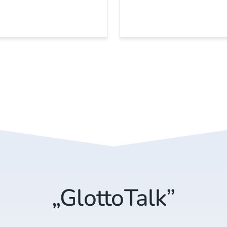
„GlottoTalk”