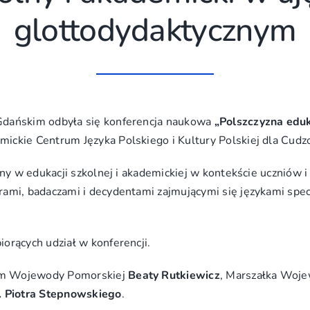
glottodydaktycznym
Gdańskim odbyła się konferencja naukowa
„Polszczyzna eduk
mickie Centrum Języka Polskiego i Kultury Polskiej dla Cud
zny w edukacji szkolnej i akademickiej w kontekście ucznió
ami, badaczami i decydentami zajmującymi się językami spe
orących udział w konferencji.
em Wojewody Pomorskiej
Beaty Rutkiewicz
, Marszałka Woj
b. Piotra Stepnowskiego
.