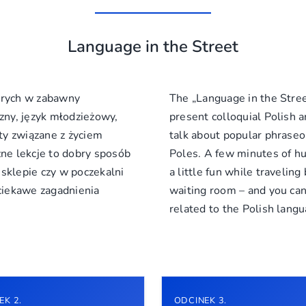
Language in the Street
tórych w zabawny
The „Language in the Street
zny, język młodzieżowy,
present colloquial Polish 
ty związane z życiem
talk about popular phraseo
e lekcje to dobry sposób
Poles. A few minutes of h
sklepie czy w poczekalni
a little fun while traveling
 ciekawe zagadnienia
waiting room – and you can
related to the Polish langu
EK 2.
ODCINEK 3.