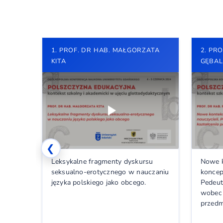
1. PROF. DR HAB. MAŁGORZATA
2. PR
KITA
GĘBAL
❮
Leksykalne fragmenty dyskursu
Nowe k
seksualno-erotycznego w nauczaniu
koncepc
języka polskiego jako obcego.
Pedeut
wobec 
przedm