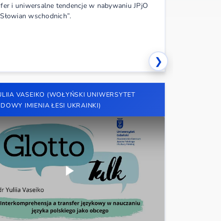
sfer i uniwersalne tendencje w nabywaniu JPjO
„Językoz
 Słowian wschodnich”.
oddziaływ
Ukraińcó
❯
MGR JOA
ULIIA VASEIKO (WOŁYŃSKI UNIWERSYTET
DOWY IMIENIA ŁESI UKRAINKI)
„Uczeń z 