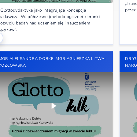
„Tran
przez
„Glottodydaktyka jako integrująca koncepcja
badawcza. Współczesne (metodologiczne) kierunki
rozwoju badań nad uczeniem się i nauczaniem
języków”.
MGR ALEKSANDRA DOBKE, MGR AGNIESZKA LITWA-
DR Y
KOZŁOWSKA.
NARO