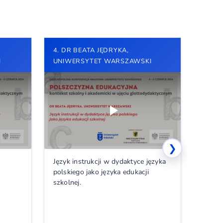
4. DR BEATA JĘDRYKA,
5. MG
I
UNIWERSYTET WARSZAWSKI
MĘCZ
CENTR
W GD
❯
Język instrukcji w dydaktyce języka
polskiego jako języka edukacji
szkolnej.
Doskon
w kon
uczni