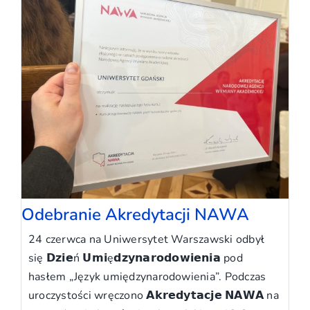
Odebranie Akredytacji NAWA
24 czerwca na Uniwersytet Warszawski odbył
się 𝗗𝘇𝗶𝗲ń 𝗨𝗺𝗶ę𝗱𝘇𝘆𝗻𝗮𝗿𝗼𝗱𝗼𝘄𝗶𝗲𝗻𝗶𝗮 pod
hasłem „Język umiędzynarodowienia”. Podczas
uroczystości wręczono 𝗔𝗸𝗿𝗲𝗱𝘆𝘁𝗮𝗰𝗷𝗲 𝗡𝗔𝗪𝗔 na