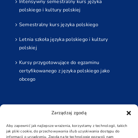
Intensywny semestralny kurs języka
polskiego i kultury polskiej
Semestralny kurs języka polskiego
Letnia szkoła języka polskiego i kultury
polskiej
Kursy przygotowujące do egzaminu
certyfikowanego z języka polskiego jako
obcego
Najbliższe Egzaminy
Zarządzaj zgodą
Grudzień
Aby zapewnić jak najlepsze wrażenia, korzystamy z technologii, takich
jak pliki cookie, do przechowywania i/lub uzyskiwania dostępu do
5 grudnia - 6 grudnia
informacji o urządzeniu. Zgoda na te technologie pozwoli nam