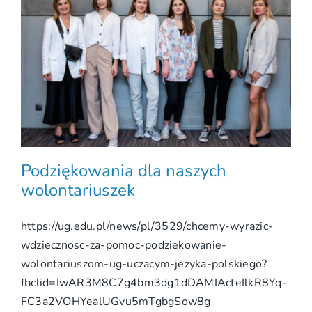
Podziękowania dla naszych
wolontariuszek
https://ug.edu.pl/news/pl/3529/chcemy-wyrazic-
wdziecznosc-za-pomoc-podziekowanie-
wolontariuszom-ug-uczacym-jezyka-polskiego?
fbclid=IwAR3M8C7g4bm3dg1dDAMIActeIlkR8Yq-
FC3a2VOHYealUGvu5mTgbgSow8g