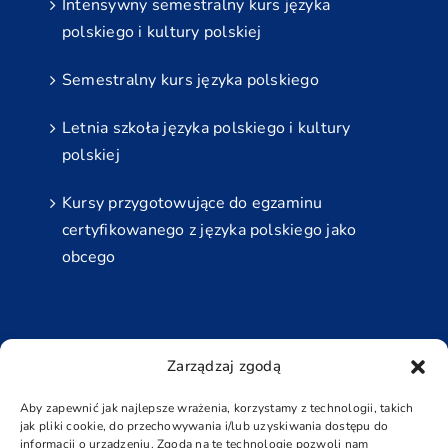
Intensywny semestralny kurs języka
polskiego i kultury polskiej
Semestralny kurs języka polskiego
Letnia szkoła języka polskiego i kultury
polskiej
Kursy przygotowujące do egzaminu
certyfikowanego z języka polskiego jako
obcego
Najbliższe Egzaminy
Zarządzaj zgodą
Grudzień
Aby zapewnić jak najlepsze wrażenia, korzystamy z technologii, takich
jak pliki cookie, do przechowywania i/lub uzyskiwania dostępu do
5 grudnia - 6 grudnia
informacji o urządzeniu. Zgoda na te technologie pozwoli nam