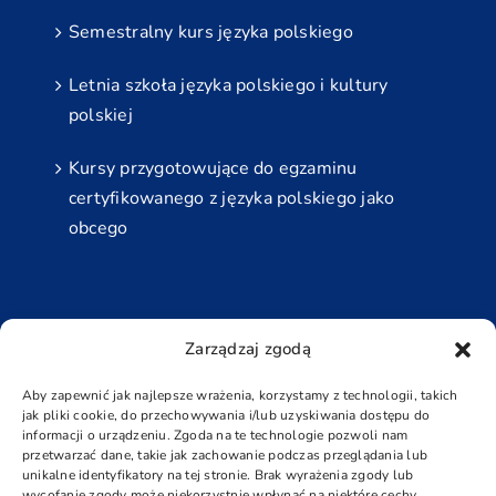
Semestralny kurs języka polskiego
Letnia szkoła języka polskiego i kultury
polskiej
Kursy przygotowujące do egzaminu
certyfikowanego z języka polskiego jako
obcego
Najbliższe Egzaminy
Zarządzaj zgodą
Grudzień
Aby zapewnić jak najlepsze wrażenia, korzystamy z technologii, takich
jak pliki cookie, do przechowywania i/lub uzyskiwania dostępu do
5 grudnia - 6 grudnia
informacji o urządzeniu. Zgoda na te technologie pozwoli nam
przetwarzać dane, takie jak zachowanie podczas przeglądania lub
Padziernik
unikalne identyfikatory na tej stronie. Brak wyrażenia zgody lub
wycofanie zgody może niekorzystnie wpłynąć na niektóre cechy