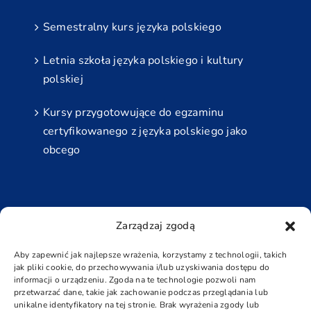
Semestralny kurs języka polskiego
Letnia szkoła języka polskiego i kultury
polskiej
Kursy przygotowujące do egzaminu
certyfikowanego z języka polskiego jako
obcego
Najbliższe Egzaminy
Zarządzaj zgodą
Grudzień
Aby zapewnić jak najlepsze wrażenia, korzystamy z technologii, takich
jak pliki cookie, do przechowywania i/lub uzyskiwania dostępu do
5 grudnia - 6 grudnia
informacji o urządzeniu. Zgoda na te technologie pozwoli nam
przetwarzać dane, takie jak zachowanie podczas przeglądania lub
Padziernik
unikalne identyfikatory na tej stronie. Brak wyrażenia zgody lub